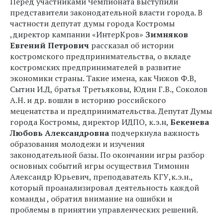
Перед участниками Чемпионата выступили
представители законодательной власти города. В
частности депутат думы города Костромы
,директор кампании «ИнтерКров»
Зимняков
Евгений Петрович
рассказал об истории
костромского предпринимательства, о вкладе
костромских предпринимателей в развитие
экономики страны. Такие имена, как Чижов Ф.В,
Сытин И.Д, братья Третьяковы, Юдин Г.В., Соколов
А.Н. и др. вошли в историю российского
меценатства и предпринимательства. Депутат Думы
города Костромы, директор ИДПО, к.э.н,
Бекенева
Любовь Александровна
подчеркнула важность
образования молодежи и изучения
законодательной базы. По окончании игры разбор
основных событий игры осуществил Тимонин
Александр Юрьевич, преподаватель КГУ,к.э.н.,
который проанализировал деятельность каждой
команды , обратил внимание на ошибки и
проблемы в принятии управленческих решений.