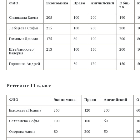
ФИО
Экономика
Право
Английский
Общ-
М
во
Синицына Елена
205
100
200
190
1
Лебедева Софья
215
100
200
200
1
Голицын Даниил
175
80
100
200
8
Штейнмиллер
213
100
150
200
1
Валерия
Горошков Андрей
30
120
150
5
Рейтинг 11 класс
ФИО
Экономика
Право
Английский
О
Ермолаева Полина
250
120
200
60
Селезнева Софья
100
100
50
10
Озерова Алина
80
200
50
80