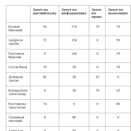
Зачет по
Зачет по
Зачет
Зачет по
английскому
информатике
по
экономике
праву
Котлов
94
170
70
70
Николай
Андреев
72
150
0
90
Артём
Разгуляев
0
140
0
95
Максим
Сазон Влад
70
50
0
95
Демаков
82
50
55
0
Антон
Кондратьев
0
50
70
65
Александр
Разгуляева
74
0
0
80
Анастасия
Ситников
0
80
0
0
евгений
Ахмедов
0
50
0
0