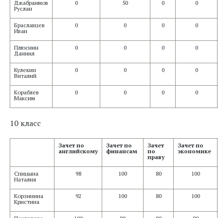
Джабраимов
0
50
0
0
Руслан
Браславцев
0
0
0
0
Иван
Плюснин
0
0
0
0
Даниил
Кулекин
0
0
0
0
Виталий
Кораблев
0
0
0
0
Максим
10 класс
Зачет по
Зачет по
Зачет
Зачет по
английскому
финансам
по
экономике
праву
Спицына
98
100
80
100
Наталия
Корзинина
92
100
80
100
Кристина