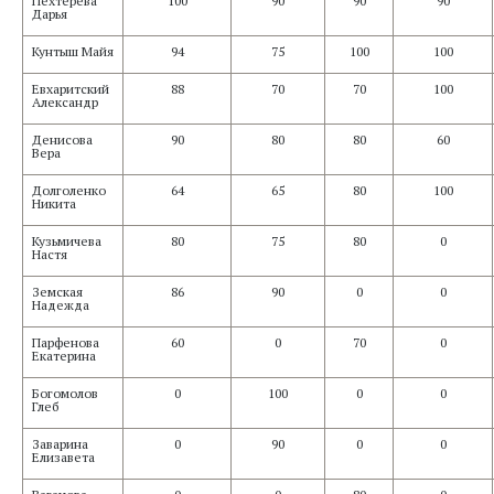
Пехтерева
100
90
90
90
Дарья
Кунтыш Майя
94
75
100
100
Евхаритский
88
70
70
100
Александр
Денисова
90
80
80
60
Вера
Долголенко
64
65
80
100
Никита
Кузьмичева
80
75
80
0
Настя
Земская
86
90
0
0
Надежда
Парфенова
60
0
70
0
Екатерина
Богомолов
0
100
0
0
Глеб
Заварина
0
90
0
0
Елизавета