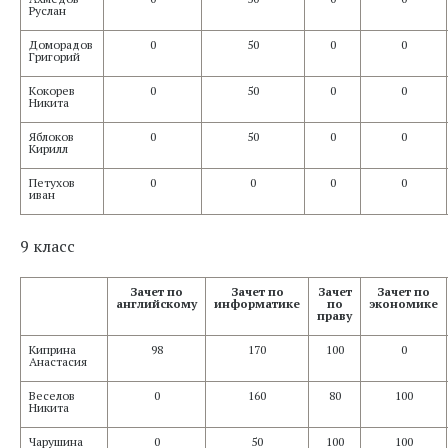
Руслан
Доморадов
0
50
0
0
Григорий
Кокорев
0
50
0
0
Никита
Яблоков
0
50
0
0
Кирилл
Петухов
0
0
0
0
иван
9 класс
Зачет по
Зачет по
Зачет
Зачет по
английскому
информатике
по
экономике
праву
Киприна
98
170
100
0
Анастасия
Веселов
0
160
80
100
Никита
Чарушина
0
50
100
100