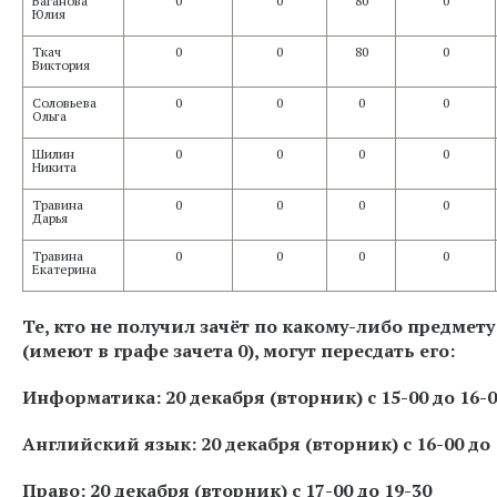
Ваганова
0
0
80
0
Юлия
Ткач
0
0
80
0
Виктория
Соловьева
0
0
0
0
Ольга
Шилин
0
0
0
0
Никита
Травина
0
0
0
0
Дарья
Травина
0
0
0
0
Екатерина
Те, кто не получил зачёт по какому-либо предмету
(имеют в графе зачета 0), могут пересдать его:
Информатика: 20 декабря (вторник) с 15-00 до 16-
Английский язык: 20 декабря (вторник) с 16-00 до 
Право: 20 декабря (вторник) с 17-00 до 19-30