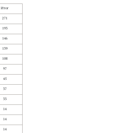
Итог
271
193
146
139
108
97
45
37
33
14
14
14