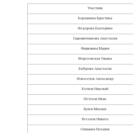
Участник
Корзинина Кристина
Федорова Екатерина
Сыромятникова Анастасия
Фирюлина Мария
Морозовская Ульяна
Бабурова Анастасия
Новоселов Александр
Котлов Николай
Петухов Иван
Кулев Михаил
Веселов Никита
Спицына Наталия