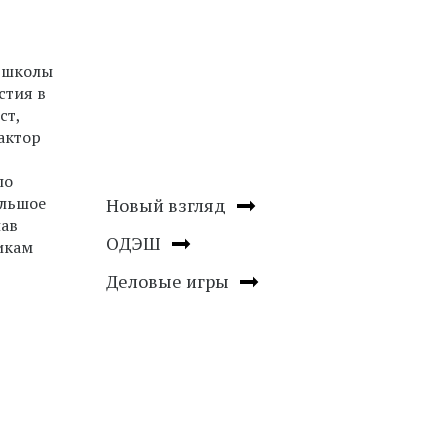
й школы
стия в
ст,
актор
по
ольшое
Новый взгляд
лав
ОДЭШ
икам
Деловые игры