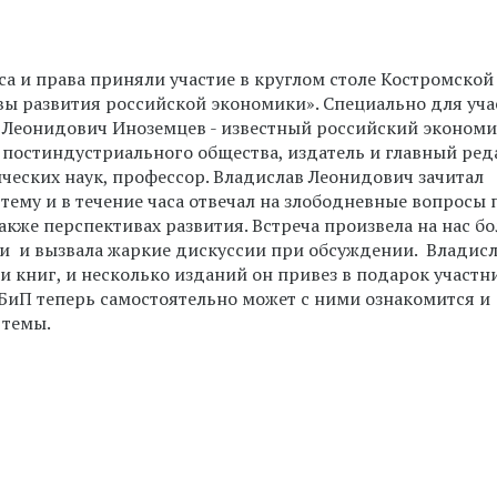
са и права приняли участие в круглом столе Костромско
ы развития российской экономики». Специально для уча
в Леонидович Иноземцев - известный российский экономи
постиндустриального общества, издатель и главный ред
ческих наук, профессор. Владислав Леонидович зачитал
тему и в течение часа отвечал на злободневные вопросы 
акже перспективах развития. Встреча произвела на нас б
ли и вызвала жаркие дискуссии при обсуждении. Владис
и книг, и несколько изданий он привез в подарок участн
ЭБиП теперь самостоятельно может с ними ознакомится и
 темы.