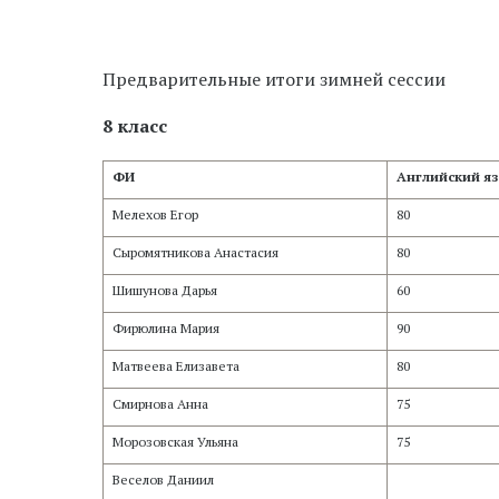
Предварительные итоги зимней сессии
8 класс
ФИ
Английский я
Мелехов Егор
80
Сыромятникова Анастасия
80
Шишунова Дарья
60
Фирюлина Мария
90
Матвеева Елизавета
80
Смирнова Анна
75
Морозовская Ульяна
75
Веселов Даниил