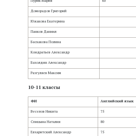
Пурик Мария
60
Доморадов Григорий
Южакова Екатерина
Панков Даниил
Баскакова Полина
Кондратьев Александр
Бахолдин Александр
Разгуляев Максим
10-11 классы
ФИ
Английский язык
Веселов Никита
75
Спицына Наталия
80
Евхаритский Александр
75