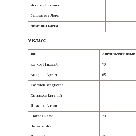
Исакова Наталия
-
Заигравева Лера
Никитина Елена
9 класс
ФИ
Английский язык
Котлов Николай
70
Андреев Артем
65
Сазонов Владислав
Ситников Евгений
Демаков Антон
Шалаев Иван
70
Петухов Иван