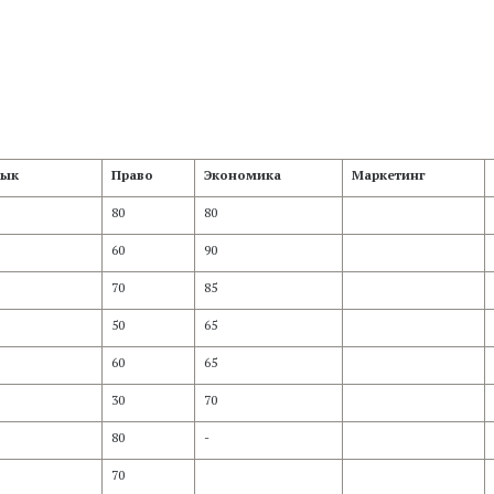
зык
Право
Экономика
Маркетинг
80
80
60
90
70
85
50
65
60
65
30
70
80
-
70