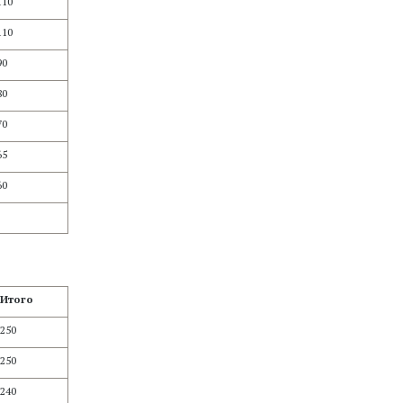
110
110
90
80
70
65
60
Итого
250
250
240