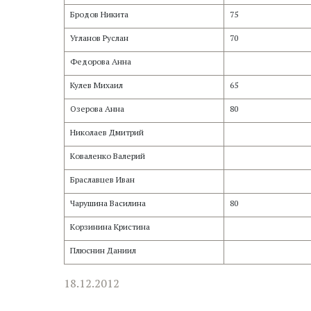
Бродов Никита
75
Угланов Руслан
70
Федорова Анна
Кулев Михаил
65
Озерова Анна
80
Николаев Дмитрий
Коваленко Валерий
Браславцев Иван
Чарушина Василина
80
Корзинина Кристина
Плюснин Даниил
18.12.2012