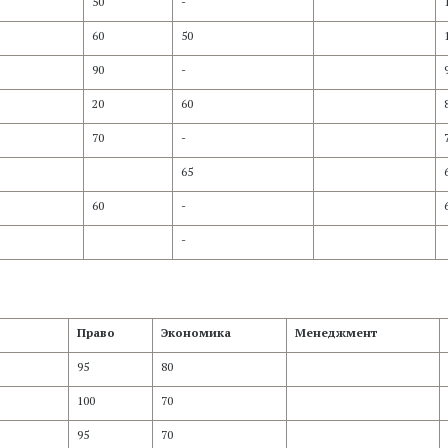
50
-
60
50
90
-
20
60
70
-
65
60
-
-
Право
Экономика
Менеджмент
95
80
100
70
95
70