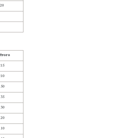
20
Итого
215
210
150
135
130
120
110