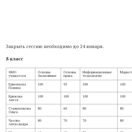
Закрыть сессию необходимо до 24 января.
8 класс
ФИО
Основы
Основы
Информационные
Маркет
учащегося
Экономики
права
технологии
Ермолаева
100
95
100
100
Полина
Крюкова
100
100
100
100
Алеся
Стальченкова
80
60
80
80
Ольга
Чазова
80
70
70
80
Александра