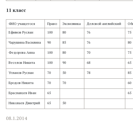
11 класс
ФИО учащегося
Право
Экономика
Деловой английский
Об
Ефимов Руслан
100
80
76
75
Чарушина Василина
90
85
76
80
Федорова Анна
100
80
70
75
Веселов Никита
100
90
68
65
Угланов Руслан
70
50
78
85
Бродов Никита
70
70
60
Браславцев Иван
65
65
Николаев Дмитрий
65
50
08.1.2014