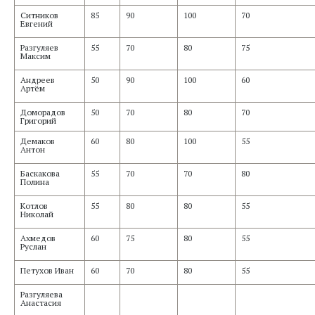
Ситников
85
90
100
70
Евгений
Разгуляев
55
70
80
75
Максим
Андреев
50
90
100
60
Артём
Доморадов
50
70
80
70
Григорий
Демаков
60
80
100
55
Антон
Баскакова
55
70
70
80
Полина
Котлов
55
80
80
55
Николай
Ахмедов
60
75
80
55
Руслан
Петухов Иван
60
70
80
55
Разгуляева
Анастасия