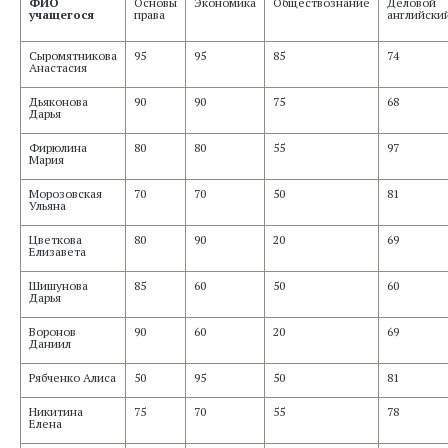
ФИО
Основы
Экономика
Обществознание
Деловой
учащегося
права
английски
Сыромятникова
95
95
85
74
Анастасия
Дьяконова
90
90
75
68
Дарья
Фирюлина
80
80
55
97
Мария
Морозовская
70
70
50
81
Ульяна
Цветкова
80
90
20
69
Елизавета
Шишунова
85
60
50
60
Дарья
Воронов
90
60
20
69
Даниил
Рябченко Алиса
50
95
50
81
Никитина
75
70
55
78
Елена