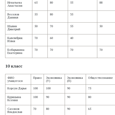
Игнатьева
65
80
55
88
Анастасия
Веселов
55
80
35
Даниил
Шалин
50
70
55
50
Дмитрий
Калембрик
70
60
40
Юлия
Бобарыкина
70
70
70
70
Екатерина
10 класс
ФИО
Право
Экономика
Экономика
Обществознание
учащегося
(У)
(П)
Корсун Дарья
100
100
90
75
Курицына
100
90
90
80
Ксения
Сазонов
70
80
90
65
Владислав