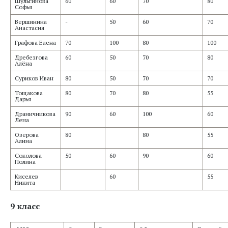
Шульгинова
60
60
70
80
Софья
Вершинина
-
50
60
70
Анастасия
Графова Елена
70
100
80
100
Дребезгова
60
50
70
80
Алёна
Суриков Иван
80
50
70
70
Тощакова
80
70
80
55
Дарья
Драничникова
90
60
100
60
Лена
Озерова
80
80
55
Алина
Соколова
50
60
90
60
Полина
Киселев
60
55
Никита
9 класс