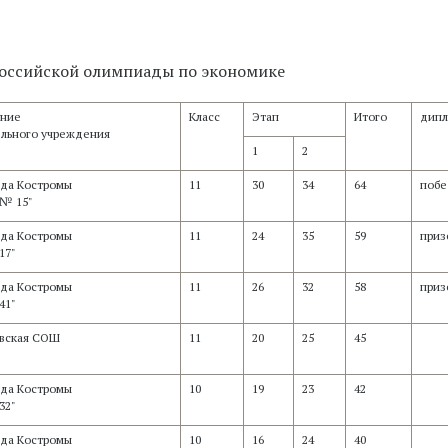
российской олимпиады по экономике
ание
Класс
Этап
Итого
дип
ельного учреждения
1
2
да Костромы
11
30
34
64
побе
 № 15"
да Костромы
11
24
35
59
приз
17"
да Костромы
11
26
32
58
приз
41"
вская СОШ
11
20
25
45
да Костромы
10
19
23
42
32"
да Костромы
10
16
24
40