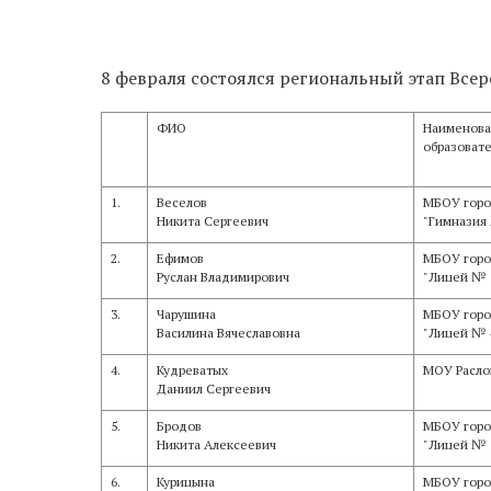
8 февраля состоялся региональный этап Все
ФИО
Наименов
образоват
1.
Веселов
МБОУ горо
Никита Сергеевич
"Гимназия
2.
Ефимов
МБОУ горо
Руслан Владимирович
"Лицей № 
3.
Чарушина
МБОУ горо
Василина Вячеславовна
"Лицей № 
4.
Кудреватых
МОУ Расло
Даниил Сергеевич
5.
Бродов
МБОУ горо
Никита Алексеевич
"Лицей № 
6.
Курицына
МБОУ горо