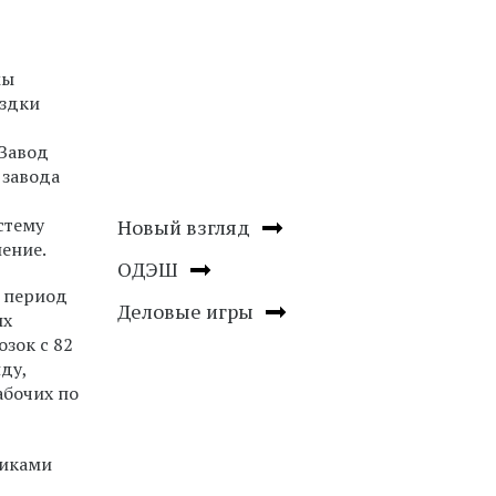
мы
ездки
 Завод
 завода
стему
Новый взгляд
ление.
ОДЭШ
а период
Деловые игры
ых
зок с 82
ду,
абочих по
никами