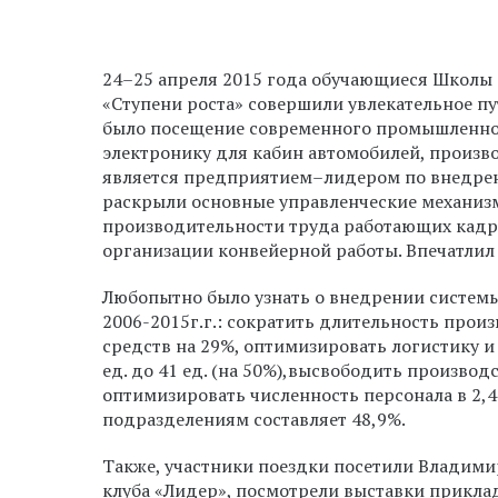
24–25 апреля 2015 года обучающиеся Школы 
«Ступени роста» совершили увлекательное п
было посещение современного промышленно
электронику для кабин автомобилей, произв
является предприятием–лидером по внедрен
раскрыли основные управленческие механиз
производительности труда работающих кадро
организации конвейерной работы. Впечатлил 
Любопытно было узнать о внедрении системы
2006-2015г.г.: сократить длительность произ
средств на 29%, оптимизировать логистику и
ед. до 41 ед. (на 50%),высвободить производ
оптимизировать численность персонала в 2,4
подразделениям составляет 48,9%.
Также, участники поездки посетили Владими
клуба «Лидер», посмотрели выставки приклад