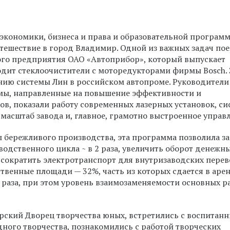
экономики, бизнеса и права и образовательной програм
утешествие в город Владимир. Одной из важных задач по
го предприятия ОАО «Автоприбор», который выпускает
одит стеклоочистители с моторедукторами фирмы Bosch.
ию системы Лин в российском автопроме. Руководители
мы, направленные на повышение эффективности и
в, показали работу современных лазерных установок, си
масштаб завода и, главное, грамотно выстроенное управ
 бережливого производства, эта программа позволила з
водственного цикла ~ в 2 раза, увеличить оборот денежн
 сократить электротранспорт для внутризаводских перево
ственные площади — 32%, часть из которых сдается в арен
 раза, при этом уровень взаимозаменяемости основных р
рский Дворец творчества юных, встретились с воспитан
ного творчества, познакомились с работой творческих