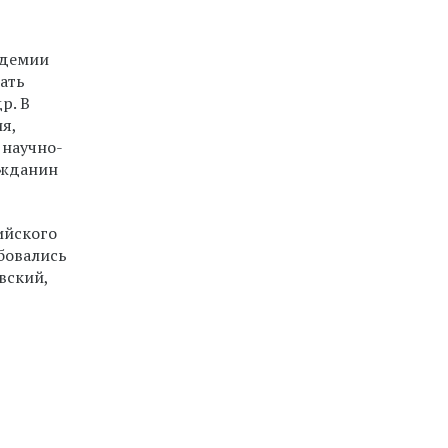
адемии
ать
р. В
я,
 научно-
ажданин
ийского
бовались
вский,