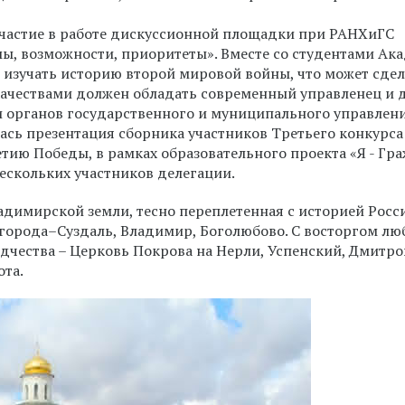
частие в работе дискуссионной площадки при РАНХиГС
ы, возможности, приоритеты». Вместе со студентами Ак
 изучать историю второй мировой войны, что может сдел
ачествами должен обладать современный управленец и д
и органов государственного и муниципального управлени
ась презентация сборника участников Третьего конкурса
тию Победы, в рамках образовательного проекта «Я - Гр
ескольких участников делегации.
адимирской земли, тесно переплетенная с историей Росс
 города–Суздаль, Владимир, Боголюбово. С восторгом лю
дчества – Церковь Покрова на Нерли, Успенский, Дмитро
та.