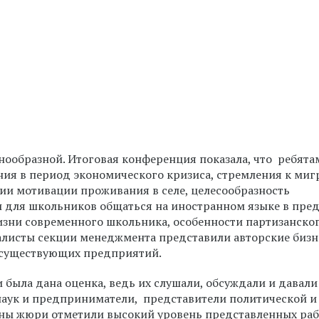
нообразной. Итоговая конференция показала, что ребята
ния в период экономического кризиса, стремления к миг
и мотивации проживания в селе, целесообразность
и для школьников общаться на иностранном языке в пред
изни современного школьника, особенности партизанског
налисты секции менеджмента представили авторские биз
 существующих предприятий.
была дана оценка, ведь их слушали, обсуждали и давали
аук и предприниматели, представители политической и
ены жюри отметили высокий уровень представленных раб