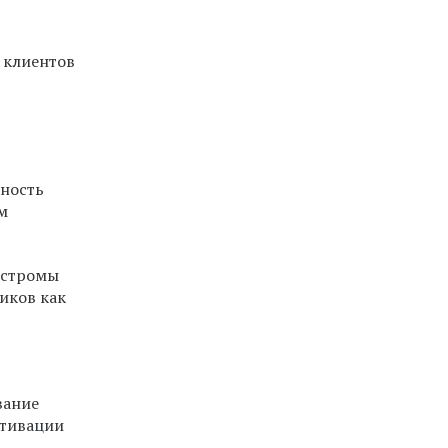
 клиентов
жность
м
остромы
иков как
вание
отивации