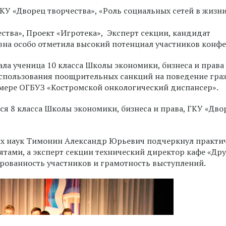
ГКУ «Дворец творчества»,
«Роль социальных сетей в жизн
ества», Проект «Игротека», Эксперт секции, кандидат
вна особо отметила высокий потенциал участников конф
ала ученица 10 класса Школы экономики, бизнеса и права
 использования поощрительных санкций на поведение гра
мере ОГБУЗ «Костромской онкологический диспансер».
я 8 класса Школы экономики, бизнеса и права, ГКУ «Дво
х наук Тимонин Александр Юрьевич подчеркнул практи
тами, а эксперт секции технический директор кафе «Др
рованность участников и грамотность выступлений.