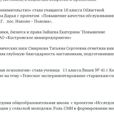
имательство» стала учащиеся 10 класса Областной
а Дарья с проектом «Повышение качества обслуживания
.Г. пос. Николо – Полома».
ики, бизнеса и права Зайцева Екатерина
"Повышение
ОАО «Костромское авиапредприятие»
ических наук Смирнова Татьяна Сергеевна отметила ва
ла глубокую благодарность наставникам, подготовивши
ая психология» стала ученица 11 класса Лицея № 41 г К
ие на тему «Телесное экспериментирование старшеклассн
редняя общеобразовательная школа с проектом
«Исследо
ации у сельской молодежи. Роль СМИ в формировании м