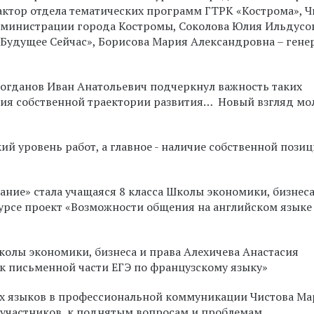
актор отдела тематических программ ГТРК «Кострома», 
Администрации города Костромы, Соколова Юлия Ильдусо
Будущее Сейчас», Борисова Мария Александровна – ген
огданов Иван Анатольевич подчеркнул важность таких
ния собственной траектории развития… Новый взгляд м
й уровень работ, а главное - наличие собственной позиц
ние» стала учащаяся 8 класса Школы экономики, бизнеса
курсе проект «Возможности общения на английском языке
колы экономики, бизнеса и права Алехичева Анастасия
 письменной части ЕГЭ по французскому языку»
х языков в профессиональной коммуникации Чистова Ма
участников, к поднятым вопросам и проблемам.