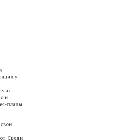
м
рации у
елах
о и
нес-планы
 свои
от. Среди