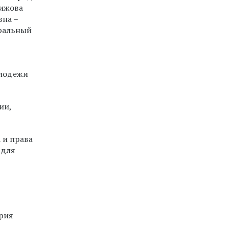
Чижова
вна –
еральный
олодежи
ии,
 и права
 для
рия