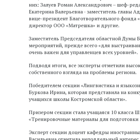
них: Залуев Роман Александрович – шеф-ред
Екатерина Валерьевна - заместитель главы 
вице-президент Благотворительного фонда «
директор ООО «Матрешка» и другие.
Заместитель Председателя областной Думы Б
мероприятий, прежде всего «для выстраива
очень важен для управленцев всех уровней».
Подводя итоги, все эксперты отметили высоки
собственного взгляда на проблемы региона.
Победителем
секции «Лингвистика и языкозна
Буркова Ирина, которая представила на кон
учащихся школы Костромской области».
Призером секции стала учащаяся 10 класса Ш
«
Тренировочные материалы для подготовки к
Эксперт секции доцент кафедры иностранны
Васильевна отметила неподдельный интерес 