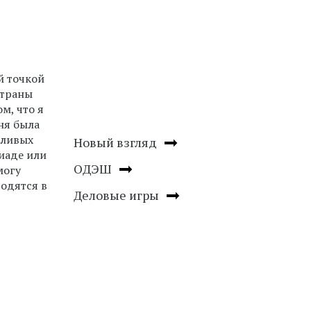
й точкой
страны
м, что я
ня была
тливых
Новый взгляд
пиаде или
ОДЭШ
могу
годятся в
Деловые игры