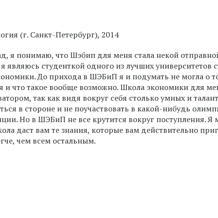
гия (г. Санкт-Петербург), 2014
ад, я понимаю, что Шэбип для меня стала некой отправно
с я являюсь студенткой одного из лучших университетов 
номики. До прихода в ШЭБиП я и подумать не могла о то
ся и что такое вообще возможно. Школа экономики для ме
атором, так как видя вокруг себя столько умных и талан
аться в стороне и не поучаствовать в какой-нибудь олим
ции. Но в ШЭБиП не все крутится вокруг поступления. Я 
школа даст вам те знания, которые вам действительно при
гче, чем всем остальным.