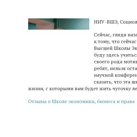
НИУ-ВШЭ, Социоло
Сейчас, глядя наз
к тому, что сейча
Высшей Школы Эко
буду здесь учить
своего рода мотив
ребят, нельзя ост
научной конферен
сказать, что эта 
жизни, с которыми вам будет жить чуточку ле
Отзывы о Школе экономики, бизнеса и права