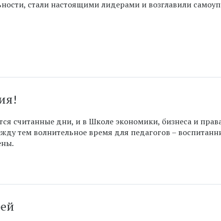
льности, стали настоящими лидерами и возглавили самоу
сия!
тся считанные дни, и в Школе экономики, бизнеса и прав
ежду тем волнительное время для педагогов – воспитанн
ены.
рей