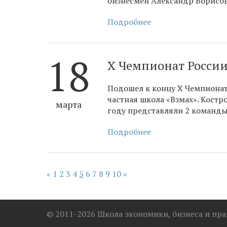
бизнесмен
Александр Борисо
Подробнее
18
​Х Чемпионат Росси
Подошел к концу Х Чемпионат
частная школа «Взмах». Костр
марта
году представляли 2 команды 
Подробнее
«
1
2
3
4
5
6
7
8
9
10
»
© 2011-2026 Школа экономики, бизнеса и пра