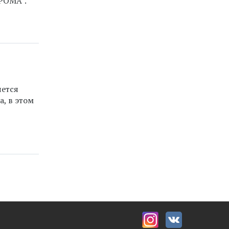
РОМА".
яется
а, в этом