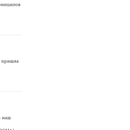
принципов
, пришла
ь наш