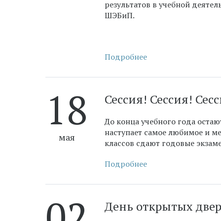
результатов в учебной деяте
ШЭБиП.
Подробнее
18
​Сессия! Сессия! Сес
До конца учебного года остаю
наступает самое любимое и м
мая
классов сдают годовые экзам
Подробнее
02
​День открытых две