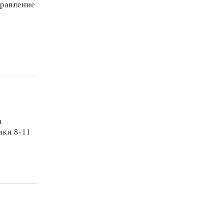
правление
а
ики 8-11