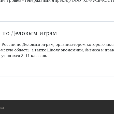
вич
Грошев - Генеральный директор ООО "КС-РУСЬ-КОСТ
и по Деловым играм
 России по Деловым играм, организатором которого явл
омскую область, а также Школу экономики, бизнеса и прав
учащихся 8-11 классов.
ва